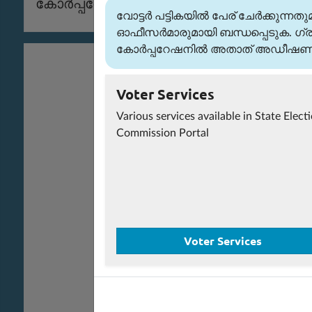
കോർപ്പറേഷനിൽ അതാത് അഡീഷണൽ സെക്ര
വോട്ടർ പട്ടികയിൽ പേര് ചേർക്കുന്
ഓഫീസർമാരുമായി ബന്ധപ്പെടുക. ഗ്ര
കോർപ്പറേഷനിൽ അതാത് അഡീഷണൽ സ
Voter Services
Various services available in State Elect
Commission Portal
Voter Services