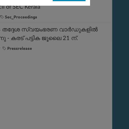
il of SEC Kerala
Sec_Proceedings
: 38 തദ്ദേശ സ്വയംഭരണ വാർഡുകളിൽ
്നു - കരട് പട്ടിക ജൂലൈ 21 ന്.
9
Pressrelease