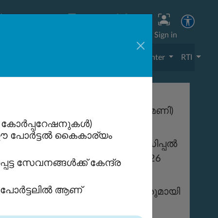
Trend
Home
Info Corner
Notice Board
Sign in
nline Services
Cases
Knowledge Center
RTI
മുതൽ ആഗസ്റ്റ് 5 (വൈകുന്നേരം 5 മണി)
 കോർപ്പറേഷനുകൾ)
ണ് ഈ പോർട്ടൽ കൈകാര്യം
 17.08.2026 (02:00 PM) | മുനിസിപ്പൽ
സിലറുമാരുടെ യോഗം – 19.08.2026
ട്ട സേവനങ്ങൾക്ക് കേന്ദ്ര
്റെ പോർട്ടലിൽ ആണ്
ാപനങ്ങളിലെ ഇലക്ടറൽ ഓഫീസർമാരുമായി
ടറിമാരും മുനിസിപ്പൽ