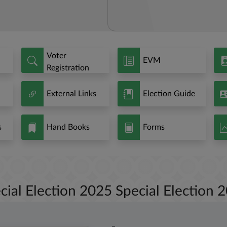
Voter
EVM
Registration
External Links
Election Guide
s
Hand Books
Forms
cial Election 2025 Special Election 