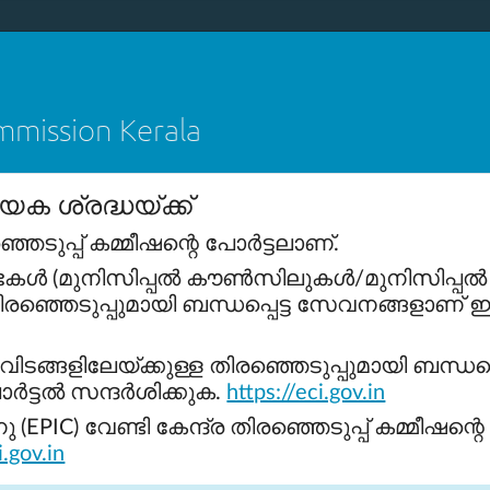
ission Kerala
Citizen
mmission Kerala
About
Resources
O
ക ശ്രദ്ധയ്ക്ക്
ടുപ്പ് കമ്മീഷന്റെ പോർട്ടലാണ്.
പ്പ് 2026 - വോട്ടർപട്ടിക പുതുക്കൽ ജൂലൈ 21 
ൾ (മുനിസിപ്പൽ കൗൺസിലുകൾ/മുനിസിപ്പൽ
ള തിരഞ്ഞെടുപ്പുമായി ബന്ധപ്പെട്ട സേവനങ്ങളാ
ടുപ്പ്: ജില്ലാ പഞ്ചായത്ത് അംഗങ്ങളുടെ യോഗം –
(11:00 AM) | മുനിസിപ്പൽ കോർപ്പറേഷൻ കൗൺ
്ങളിലേയ്ക്കുള്ള തിരഞ്ഞെടുപ്പുമായി ബന്ധപ്പെ
പോർട്ടൽ സന്ദർശിക്കുക.
https://eci.gov.in
 (EPIC) വേണ്ടി കേന്ദ്ര തിരഞ്ഞെടുപ്പ് കമ്മീഷന
ട സംശയങ്ങൾക്ക് അതത് തദ്ദേശ സ്വയംഭരണ സ്ഥ
i.gov.in
, മുനിസിപ്പൽ കൗൺസിലുകളിലും അതാത് സെക്രട്